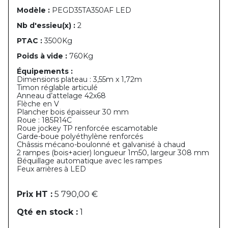
Modèle :
PEGD35TA350AF LED
Nb d'essieu(x) :
2
PTAC :
3500Kg
Poids à vide :
760Kg
Équipements :
Dimensions plateau : 3,55m x 1,72m
Timon réglable articulé
Anneau d’attelage 42x68
Flèche en V
Plancher bois épaisseur 30 mm
Roue : 185R14C
Roue jockey TP renforcée escamotable
Garde-boue polyéthylène renforcés
Châssis mécano-boulonné et galvanisé à chaud
2 rampes (bois+acier) longueur 1m50, largeur 308 mm
Béquillage automatique avec les rampes
Feux arrières à LED
Prix HT :
5 790,00 €
Qté en stock :
1