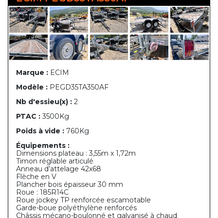
Marque :
ECIM
Modèle :
PEGD35TA350AF
Nb d'essieu(x) :
2
PTAC :
3500Kg
Poids à vide :
760Kg
Équipements :
Dimensions plateau : 3,55m x 1,72m
Timon réglable articulé
Anneau d’attelage 42x68
Flèche en V
Plancher bois épaisseur 30 mm
Roue : 185R14C
Roue jockey TP renforcée escamotable
Garde-boue polyéthylène renforcés
Châssis mécano-boulonné et galvanisé à chaud