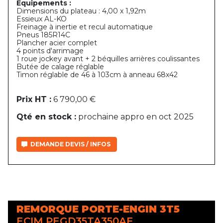
Équipements :
Dimensions du plateau : 4,00 x 1,92m
Essieux AL-KO
Freinage à inertie et recul automatique
Pneus 185R14C
Plancher acier complet
4 points d'arrimage
1 roue jockey avant + 2 béquilles arrières coulissantes
Butée de calage réglable
Timon réglable de 46 à 103cm à anneau 68x42
Prix HT :
6 790,00 €
Qté en stock :
prochaine appro en oct 2025
DEMANDE DEVIS / INFOS
REMORQUE PORTE-ENGIN 3T5
ECIM PEGD35TA350AF