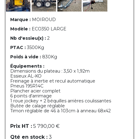
Marque :
MOIROUD
Modèle :
ECO350 LARGE
Nb d'essieu(x) :
2
PTAC :
3500Kg
Poids à vide :
830Kg
Équipements :
Dimensions du plateau : 3,50 x 1,92m
Essieux AL-KO
Freinage à inertie et recul automatique
Pneus 195R14C
Plancher acier complet
6 points d'arrimage
1 roue jockey + 2 béquilles arrières coulissantes
Butée de calage réglable
Timon réglable de 46 à 103cm à anneau 68x42
Prix HT :
5 790,00 €
Qté en stock :
3