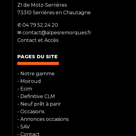
ZI de Motz-Serrières
73310 Serrières en Chautagne
✆ 04 79 52 24 20
✉ contact@alpesremorques.fr
Contact et Accès
PAGES DU SITE
- Notre gamme
-
Moiroud
-
Ecim
-
Definitive CLM
- Neuf prêt à parir
-
Occasions
-
Annonces occasions
-
SAV
-
Contact