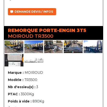
DEMANDE DEVIS / INFOS
REMORQUE PORTE-ENGIN 3T5
MOIROUD TR3500
Marque :
MOIROUD
Modèle :
TR3500
Nb d'essieu(x) :
3
PTAC :
3500Kg
Poids à vide :
890Kg