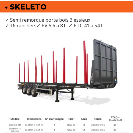
• SKELETO
✓ Semi remorque porte bois 3 essieux
✓ 16 ranchers✓ PV 5,6 à 8T ✓ PTC 41 à 54T