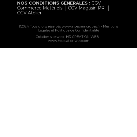
NOS CONDITIONS GÉNÉRALES :
CGV
Commerce Matériels
│
CGV Magasin PR
│
CGV Atelier
©2024 Tous droits réservés
www.alpesremorques.fr
-
Mentions
Légales
et
Politique de Confidentialité
Création site web :
HR CREATION WEB
-
www.hrcreationweb.com