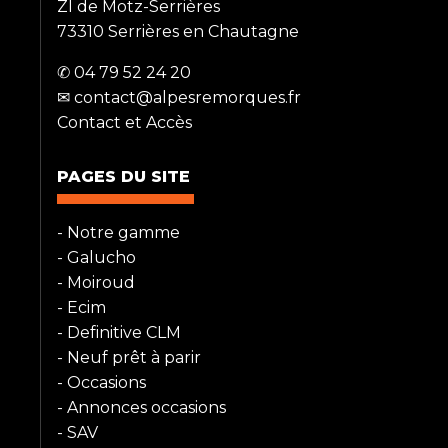
ZI de Motz-Serrières
73310 Serrières en Chautagne
✆ 04 79 52 24 20
✉ contact@alpesremorques.fr
Contact et Accès
PAGES DU SITE
- Notre gamme
-
Galucho
-
Moiroud
-
Ecim
-
Definitive CLM
- Neuf prêt à parir
-
Occasions
-
Annonces occasions
-
SAV